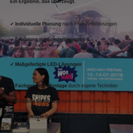
Ein Ergebnis, das überzeugt.
✔
Individuelle Planung
nach Ihren Anforderungen
✔
Erfahrung mit Sonderlösungen &
Spezialformaten
✔
Maßgefertigte LED-Lösungen
✔
Fachgerechte Montage
durch eigene Techniker
✔
Einfache Steuerung
dank intuitiver Software
✔
Langfristiger Support & Wartung
für dauerhafte
Qualität