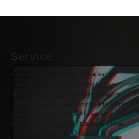
Service
Reinigung
– LED-Technik ist unkompliziert und
wenig anfällig. Zur Pflege der Videowall-Anlage
reicht es aus, die Cabinets etwa einmal im Jahr zu
reinigen. Diesen Service übernehmen wir im Rahmen
unseres Supports gerne für Sie – inklusive
Sichtprüfung jedes installierten Bildschirms und der
LED-Module.