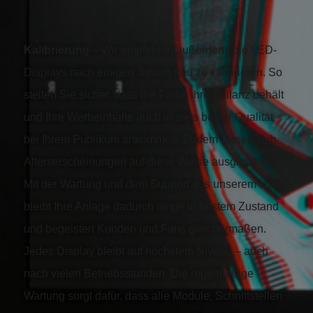
Kalibrierung
– Wir empfehlen außerdem, die LED-
Displays nach einigen Jahren neu zu kalibrieren. So
stellen Sie sicher, dass die Farbe ihre Brillanz behält
und Ihre Werbeinhalte auch in stets bester Qualität
bei Ihrem Publikum ankommen. Zudem lassen sich
Alterserscheinungen auf diese Weise ausgleichen.
Mit der Wartung und dem Support aus unserem Haus
bleibt Ihre Anlage dadurch lange in bestem Zustand
und begeistert Kunden und Fans gleichermaßen.
Jedes Display bleibt auf höchstem Niveau – auch
nach vielen Betriebsstunden. Die regelmäßige
Wartung sorgt dafür, dass alle Module, Schnittstellen