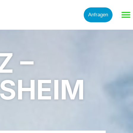
Anfragen
 –
NSHEIM